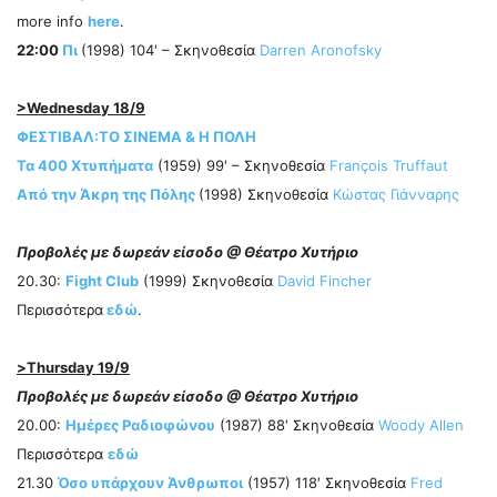
more info
here
.
22:00
Πι
(1998) 104′ – Σκηνοθεσία
Darren Aronofsky
>Wednesday 18/9
ΦΕΣΤΙΒΑΛ
:
ΤΟ ΣΙΝΕΜΑ & Η ΠΟΛΗ
Τα 400 Χτυπήματα
(1959) 99′ – Σκηνοθεσία
François Truffaut
Από την Άκρη της Πόλης
(1998) Σκηνοθεσία
Κώστας Γιάνναρης
Προβολές με δωρεάν είσοδο @ Θέατρο Χυτήριο
20.30:
Fight Club
(1999) Σκηνοθεσία
David Fincher
Περισσότερα
εδώ
.
>Thursday 19/9
Προβολές με δωρεάν είσοδο @ Θέατρο Χυτήριο
20.00:
Ημέρες Ραδιοφώνου
(1987) 88′ Σκηνοθεσία
Woody Allen
Περισσότερα
εδώ
21.30
Όσο υπάρχουν Άνθρωποι
(1957) 118′ Σκηνοθεσία
Fred