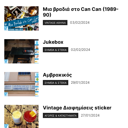
Μια βραδιά στο Can Can (1989-
90)
03/02/2024
VINTAGE ΑΘΉΝΑ
Jukebox
02/02/2024
ΣΗΜΕΊΑ & ΣΤΈΚΙΑ
Αμβρακικός
29/01/2024
ΣΗΜΕΊΑ & ΣΤΈΚΙΑ
Vintage Διαφημίσεις sticker
27/01/2024
ΑΓΟΡΈΣ & ΚΑΤΑΣΤΉΜΑΤΆ