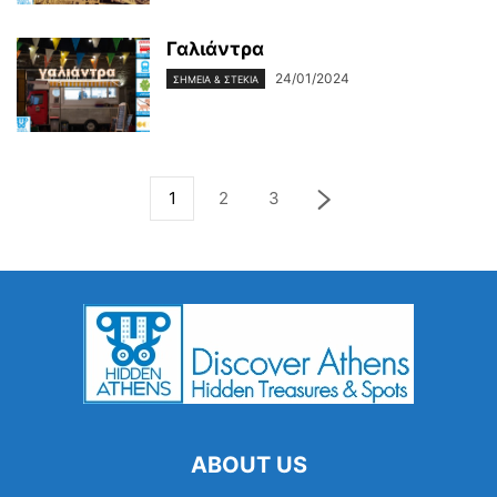
Γαλιάντρα
24/01/2024
ΣΗΜΕΊΑ & ΣΤΈΚΙΑ
1
2
3
ABOUT US