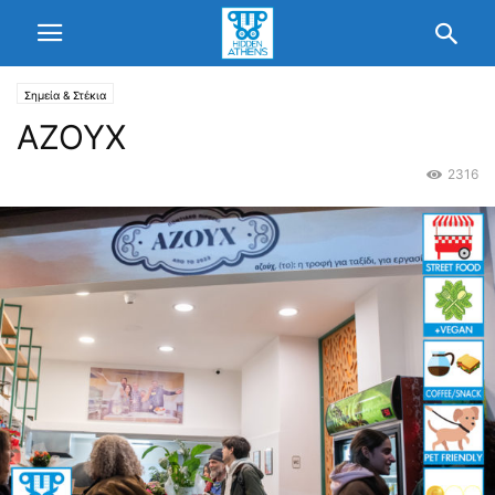
Σημεία & Στέκια
ΑΖΟΥΧ
2316