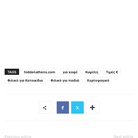
TAGS
hiddenathens.com
για καφέ
Κυψέλη
Τιμές €
Φιλικό για Κατοικίδια
Φιλικό για παιδιά
Χορτοφαγικό
Previous article
Next article