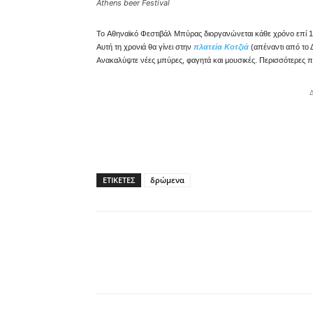
Athens beer Festival
To Αθηναϊκό Φεστιβάλ Μπύρας διοργανώνεται κάθε χρόνο επί 1
Αυτή τη χρονιά θα γίνει στην
πλατεία Κοτζιά
(απέναντι από το 
Ανακαλύψτε νέες μπύρες, φαγητά και μουσικές. Περισσότερες π
ΕΤΙΚΕΤΕΣ
δρώμενα
μερίδιο