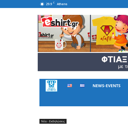
C
29.9
Athens
Hidden
NEWS-EVENTS
Athens
Νέα - Εκδηλώσεις