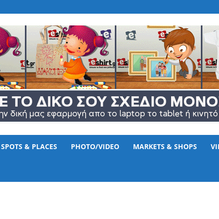
www.eshirt.gr
SPOTS & PLACES
PHOTO/VIDEO
MARKETS & SHOPS
V