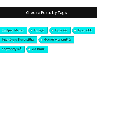
Choose Posts by Tags
Σταθμός Μετρό
Τιμές €
Τιμές €€
Τιμές €€€
Φιλικό για Κατοικίδια
Φιλικό για παιδιά
Χορτοφαγικό
για καφέ