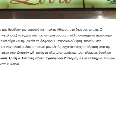
 να μας θυμίζουν την ομορφιά της παλιάς Αθήνας στη δική μας εποχή. Οι
 Πιγκάλ κτλ.) το είχαμε σαν πιο απομακρυσμένο, άλλα αγαπημένο προορισμό.
ν παλιά αύρα και την οικεία ατμόσφαιρα. Η παρακολούθηση ταινιών στο
ύ και νυχτολούλουδου, αποτελεί μοναδικής ευχαρίστησης απόδραση από την
η μέρα σου. Δωρεάν wifi, μπάρ με όλα τα απαραίτητα, τραπεζάκια με βασιλικό
 κάθε Τρίτη & Τετάρτη ειδική προσφορά 2 άτομα με ένα εισιτήριο
. Νομίζω
ρώτη ευκαιρία.