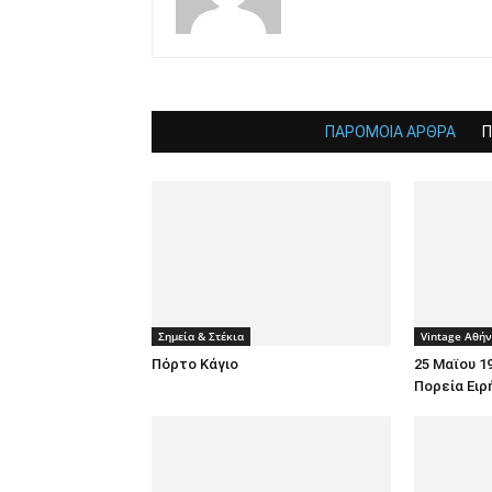
ΠΑΡΟΜΟΙΑ ΑΡΘΡΑ
Π
Σημεία & Στέκια
Vintage Αθή
Πόρτο Κάγιο
25 Μαϊου 1
Πορεία Ειρ