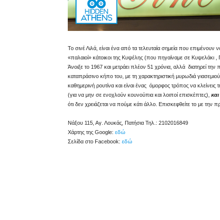
Το σινέ Λιλά, είναι ένα από τα τελευταία σημεία που επιμένουν
«παλαιοί» κάτοικοι της Κυψέλης (που πηγαίναμε σε Κυψελάκι ,
Άνοιξε το 1967 και μετράει πλέον 51 χρόνια, αλλά διατηρεί τη
καταπράσινο κήπο του, με τη χαρακτηριστική μυρωδιά γιασεμιο
καθημερινή ρουτίνα και είναι ένας όμορφος τρόπος να κλείνεις τ
(για να μην σε ενοχλούν κουνούπια και λοιποί επισκέπτες),
και
ότι δεν χρειάζεται να πούμε κάτι άλλο. Επισκεφθείτε το με την π
Νάξου 115, Αγ. Λουκάς, Πατήσια Τηλ.: 2102016849
Χάρτης της Google:
εδώ
Σελίδα στο Facebook:
εδώ