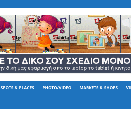
www.eshirt.gr
SPOTS & PLACES
PHOTO/VIDEO
MARKETS & SHOPS
V