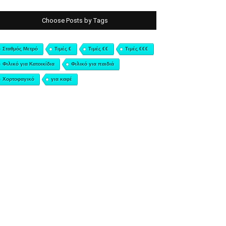
Choose Posts by Tags
Σταθμός Μετρό
Τιμές €
Τιμές €€
Τιμές €€€
Φιλικό για Κατοικίδια
Φιλικό για παιδιά
Χορτοφαγικό
για καφέ