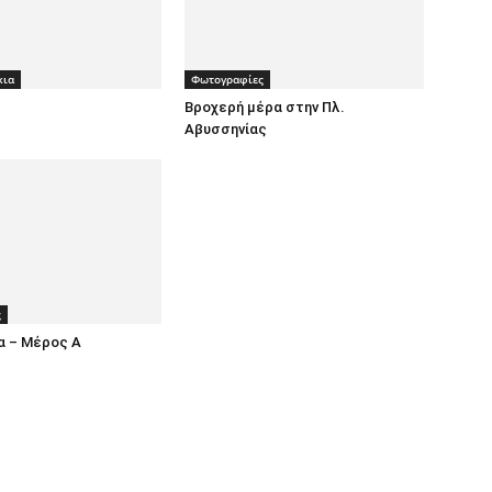
κια
Φωτογραφίες
Βροχερή μέρα στην Πλ.
Αβυσσηνίας
ς
α – Μέρος Α