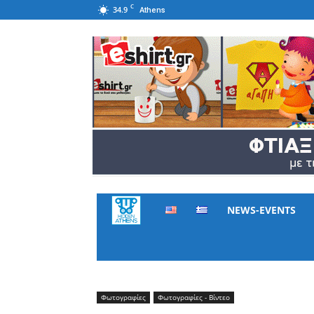
C
34.9
Athens
Hidden
NEWS-EVENTS
Athens
Φωτογραφίες
Φωτογραφίες - Βίντεο